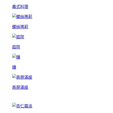
義式料理
螺絲瑪莉
庭院
鐘
高朋滿座