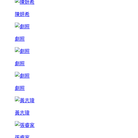
陳妍希
劇照
劇照
劇照
黃志瑋
張睿家