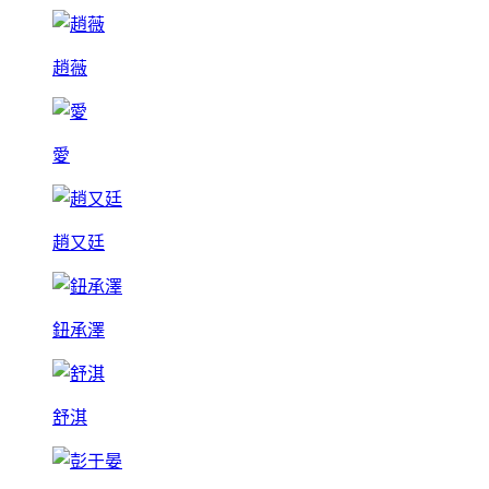
趙薇
愛
趙又廷
鈕承澤
舒淇