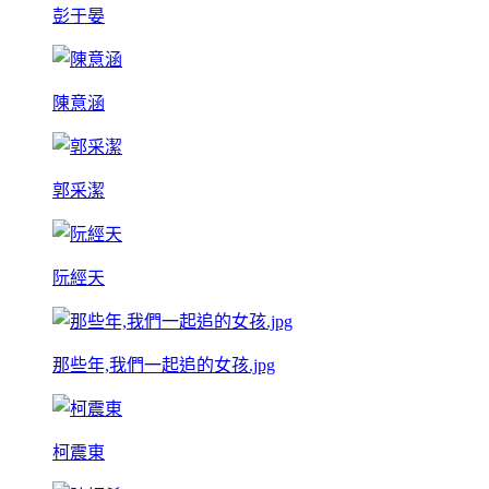
彭于晏
陳意涵
郭采潔
阮經天
那些年,我們一起追的女孩.jpg
柯震東