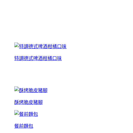
特調德式啤酒柑橘口味
酥烤脆皮豬腳
餐前麵包