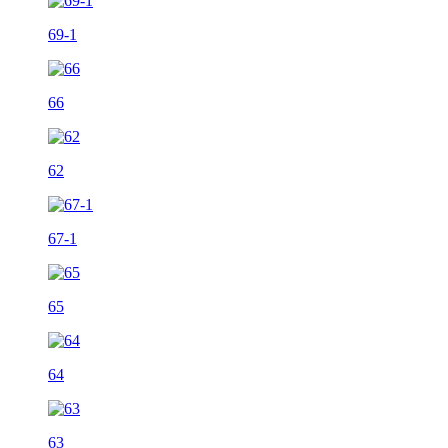
69-1
66
62
67-1
65
64
63