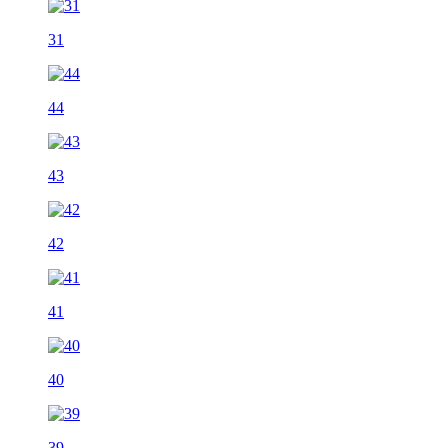
31
44
43
42
41
40
39