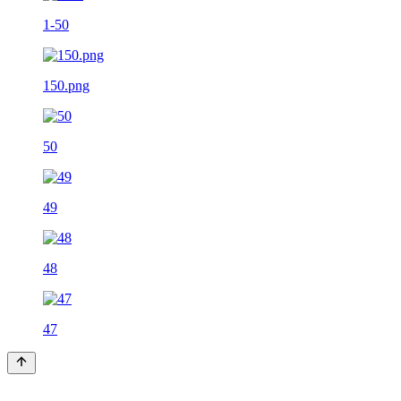
1-50
150.png
50
49
48
47