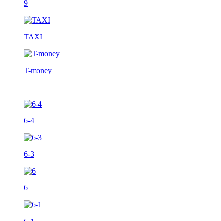
9
TAXI
T-money
6-4
6-3
6