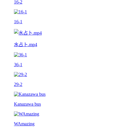
16-2
16-1
水占卜.mp4
36-1
29-2
Kanazawa bus
WAmazing