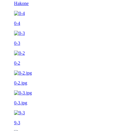
Hakone
0-4
0-3
0-2
0-2.jpg
0-3.jpg
9-3