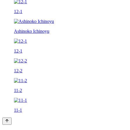
12-1
Ashinoko Ichinoyu
12-1
12-2
11-2
11-1