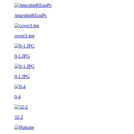
/tmp/phpREqgPs
cover3.jpg
0-1.JPG
0-1.JPG
0-4
32-2