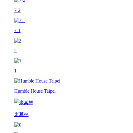
7-2
7-1
2
1
Humble House Taipei
米其林