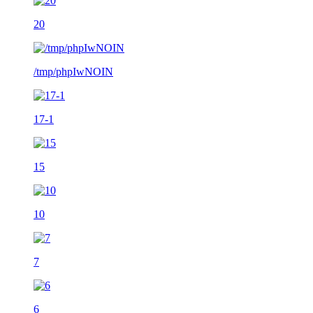
20
/tmp/phpIwNOIN
17-1
15
10
7
6