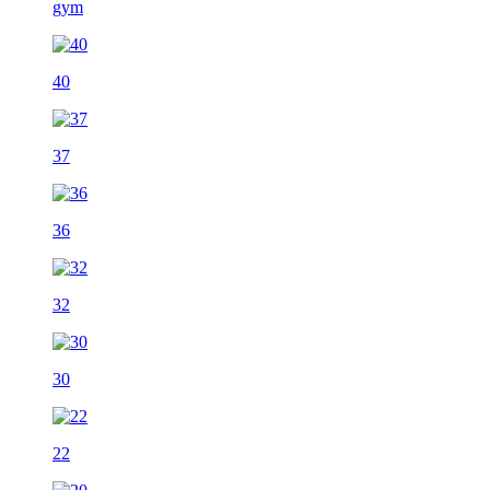
gym
40
37
36
32
30
22