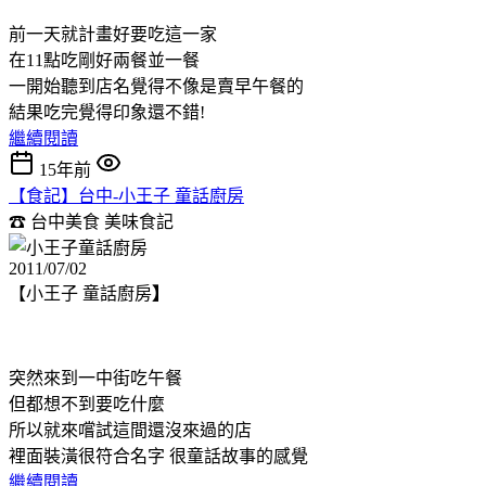
前一天就計畫好要吃這一家
在11點吃剛好兩餐並一餐
一開始聽到店名覺得不像是賣早午餐的
結果吃完覺得印象還不錯!
繼續閱讀
15年前
【食記】台中-小王子 童話廚房
☎ 台中美食
美味食記
2011/07/02
【小王子 童話廚房
】
突然來到一中街吃午餐
但都想不到要吃什麼
所以就來嚐試這間還沒來過的店
裡面裝潢很符合名字 很童話故事的感覺
繼續閱讀