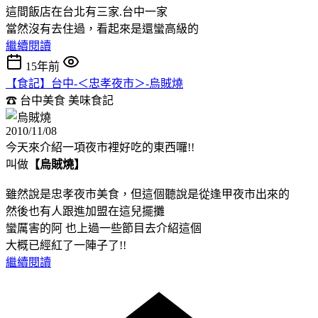
這間飯店在台北有三家.台中一家
當然沒有去住過，看起來是還蠻高級的
繼續閱讀
15年前
【食記】台中-＜忠孝夜市＞-烏賊燒
☎ 台中美食
美味食記
2010/11/08
今天來介紹一項夜市裡好吃的東西囉!!
叫做
【烏賊燒】
雖然說是忠孝夜市美食，但這個聽說是從逢甲夜市出來的
然後也有人跟進加盟在這兒擺攤
蠻厲害的阿 也上過一些節目去介紹這個
大概已經紅了一陣子了!!
繼續閱讀