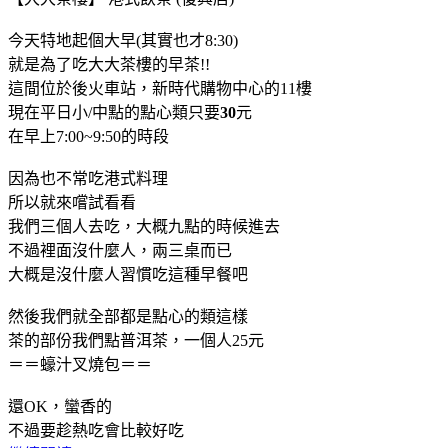
今天特地起個大早(其實也才8:30)
就是為了吃大大茶樓的早茶!!
這間位於後火車站，新時代購物中心的11樓
現在平日小/中點的點心類只要
30
元
在早上7:00~9:50的時段
因為也不常吃港式料理
所以就來嚐試看看
我們三個人去吃，大概九點的時候進去
不過裡面沒什麼人，兩三桌而已
大概是沒什麼人習慣吃這種早餐吧
然後我們就全部都是點心的類這樣
茶的部份我們點普洱茶，一個人25元
＝＝蠔汁叉燒包＝＝
還OK，蠻香的
不過要趁熱吃會比較好吃