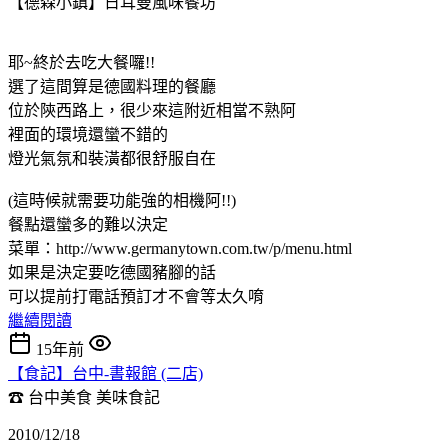
【德森小鎮】日耳曼風味餐坊
耶~終於去吃大餐囉!!
選了這間算是德國料理的餐廳
位於陝西路上，很少來這附近相當不熟阿
裡面的環境還蠻不錯的
燈光氣氛和裝潢都很舒服自在
(這時候就需要功能強的相機阿!!)
餐點還蠻多的難以決定
菜單：http://www.germanytown.com.tw/p/menu.html
如果是決定要吃德國豬腳的話
可以提前打電話預訂才不會等太久唷
繼續閱讀
15年前
【食記】台中-書報館 (二店)
☎ 台中美食
美味食記
2010/12/18