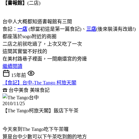
【書報館
】
(二店)
台中人大概都知道書報館有三間
食記：
一店
(想當初這是第一篇食記)、
三店
(後來裝潢有改過!)
都座落於sogo附近的商圈
二店之前就吃過了，上次又吃了一次
這間其實蠻不好找的
在美村路巷子裡面，一間廟還宮的旁邊
繼續閱讀
15年前
【食記】台中-The Tango 柯旅天閣
☎ 台中美食
美味食記
2010/11/25
【The Tango柯旅天閣】飯店下午茶
今天來到The Tango吃下午茶囉
算是台中少數可以下午茶吃到飽的地方