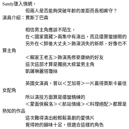
Sandy墬入情網，
但兩人是否能夠突破年齡的差距而長相廝守？
演員介紹：賈斯丁巴森
相信男主角應該不陌生，
在＜國家寶藏＞兩集中有演出，而且還算蠻搶眼的
另外在＜醉後大丈夫＞飾演消失的新郎，好像也不
算主角
＜賴家王老五＞飾演馬修麥康納的好友
這次這部才算是獨挑大樑當男主角
凱薩琳麗塔瓊絲
英國女演員，曾以＜芝加哥＞一片贏得奧斯卡最佳
女配角
所以演技方面算是還蠻精練的
＜蒙面俠蘇洛＞＜航站情緣＞＜料理絕配＞都算是
熟知的作品
這次難得演出較輕鬆喜劇的愛情片
覺得她的韻味十足，很適合這樣的角色