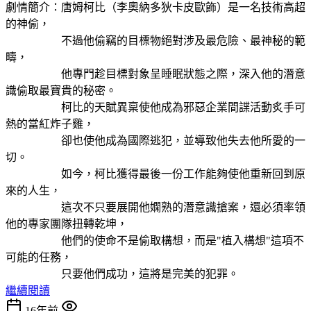
劇情簡介：唐姆柯比（李奧納多狄卡皮歐飾）是一名技術高超
的神偷，
不過他偷竊的目標物絕對涉及最危險、最神秘的範
疇，
他專門趁目標對象呈睡眠狀態之際，深入他的潛意
識偷取最寶貴的秘密。
柯比的天賦異稟使他成為邪惡企業間諜活動炙手可
熱的當紅炸子雞，
卻也使他成為國際逃犯，並導致他失去他所愛的一
切。
如今，柯比獲得最後一份工作能夠使他重新回到原
來的人生，
這次不只要展開他嫻熟的潛意識搶案，還必須率領
他的專家團隊扭轉乾坤，
他們的使命不是偷取構想，而是"植入構想"這項不
可能的任務，
只要他們成功，這將是完美的犯罪。
繼續閱讀
16年前