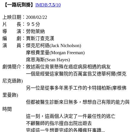
【一路玩到掛】
IMDB:
7.5
/10
上映日期：2008/02/22
片 長：９５分
導 演：勞勃萊納
編 劇：賈斯汀查克漢
演 員：傑克尼柯遜(Jack Nicholson)
摩根費里曼(Morgan Freeman)
席恩海斯(Sean Hayes)
劇情簡介：敘述兩位背景懸殊在癌症病房相遇的病友
一個是經營這家醫院的百萬富翁艾德華柯爾(傑克
尼克遜飾)
另一位是從事多年黑手工作的卡特錢柏斯(摩根佛
里曼飾)
但都被醫生診斷來日無多，想想自己有限的能力與
時間
這一刻，這兩個人決定了一件最任性的逃亡
不顧醫師的指示擅自出院出遊去
完成這一生想要完成的各種瘋狂事蹟...