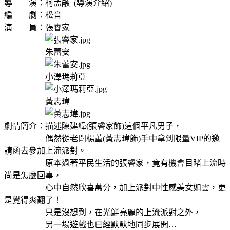
導 演：柯孟融 (導演介紹)
編 劇：松音
演 員：張睿家
朱蕾安
小澤瑪莉亞
黃志瑋
劇情簡介：描述陳建緯(張睿家飾)這個平凡男子，
偶然從老闆楊董(黃志瑋飾)手中拿到限量VIP的邀
請函去參加上流派對。
原本過著平民生活的張睿家，竟有機會目睹上流時
尚是怎麼回事，
心中自然欣喜萬分，加上派對中性感美女如雲，更
是覺得爽翻了！
只是沒想到，在光鮮亮麗的上流派對之外，
另一場遊戲也已經默默地同步展開…