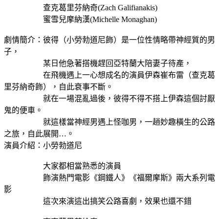
查克葛里芬納奇(Zach Galifianakis)
蜜雪兒摩納漢(Michelle Monaghan)
劇情簡介：彼得（小勞勃道尼飾）是一位性情略帶神經質的男
子，
某日他急著搭機趕回亞特蘭大陪妻子待產，
在飛機遇上一心想成名的演員伊森崔布雷（查克葛
里芬納奇飾），自此衰事不斷。
就在一場混亂過後，彼得不得不搭上伊森這個討厭
鬼的便車。
就這樣當神經男遇上怪咖男，一趟妙趣橫生的公路
之旅，自此展開…。
演員介紹：小勞勃道尼
大家都相當熟悉的演員
飾演熱門電影《鋼鐵人》《福爾摩斯》兩大系列電
影
這次來演這出搞笑公路喜劇，效果也還不錯