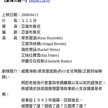
【愛情三選一】
IMDB:
7.3
/10
上映日期：2008/04/11
片 長：１１１分
導 演：亞當布魯克
編 劇：亞當布魯克
演 員：萊恩雷諾(Ryan Reynolds)
艾碧貝絲琳(Abigail Breslin)
瑞秋懷茲(Rachel Weisz)
艾絲拉費雪(Isla Fisher)
伊麗莎白班斯(Elizabeth Banks)
劇情簡介：威爾海斯(萊恩雷諾飾)的小女兒瑪雅(艾碧貝絲琳
飾)，
問起老爸為什麼要與老媽離婚以及以前的感情史，
將感情史說成個推理愛情故事給小女孩猜誰是老
媽，
故事從１９９２年揭幕，回首過去，
威爾愛了誰？錯過了誰？又選擇了誰？