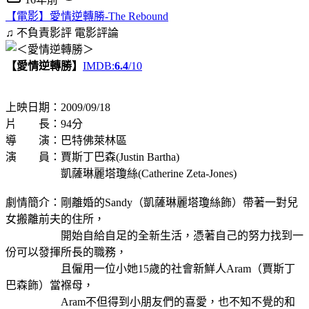
【電影】愛情逆轉勝-The Rebound
♫ 不負責影評
電影評論
【愛情逆轉勝】
IMDB:
6.4
/10
上映日期：2009/09/18
片 長：94分
導 演：巴特佛萊林區
演 員：賈斯丁巴森(Justin Bartha)
凱薩琳麗塔瓊絲(Catherine Zeta-Jones)
劇情簡介：剛離婚的Sandy（凱薩琳麗塔瓊絲飾）帶著一對兒
女搬離前夫的住所，
開始自給自足的全新生活，憑著自己的努力找到一
份可以發揮所長的職務，
且僱用一位小她15歲的社會新鮮人Aram（賈斯丁
巴森飾）當褓母，
Aram不但得到小朋友們的喜愛，也不知不覺的和