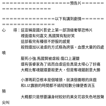
＝＝＝＝＝＝＝＝＝＝＝＝＝＝＝＝＝＝預告片＝＝＝＝＝＝
＝＝＝＝＝＝＝＝＝＝＝＝＝
＝＝＝＝＝＝＝＝＝＝＝＝＝＝以下有講到劇情＝＝＝＝＝＝
＝＝＝＝＝＝＝＝＝＝＝＝＝＝
心 得：這宣稱是國片影史上第一部頂級奢華恐怖片
裡面還有何嘉文.馬國賢有點好笑
這部看完有種很不舒服的感覺
殺戮還加以凌虐的方式極為誇張，血漿大量的四處
噴
壓死小強.馬國賢被虐殺.傷口上灑鹽
還有張睿家為了逃而自虐這些真是太噁心了好痛
大概比奪魂鋸還要殺更大，但是奪魂鋸創意大勝
小澤瑪莉亞根本是個噱頭，就演個養眼的床戲
和LIZ露臉的時間都不過短短數分鐘便香消玉
殞
大概都只是想要讓身材姣好的美女花容失色地放聲
尖叫