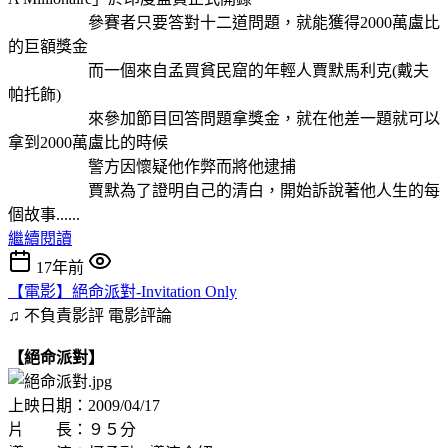
參賽者只要答對十二道問題，就能獲得2000萬盧比
的巨額獎金
而一個來自孟買貧民窟的年輕人賈默馬利克(戴夫
帕托飾)
來參加節目回答問題拿獎金，就在他差一題就可以
拿到2000萬盧比的時候
警方因懷疑他作弊而將他逮捕
賈默為了證明自己的清白，開始訴說著他人生的每
個故事......
繼續閱讀
17年前
【電影】絕命派對-Invitation Only
♫ 不負責影評
電影評論
【絕命派對】
上映日期：2009/04/17
片 長：９５分