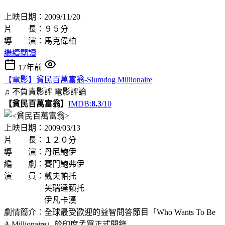
上映日期：2009/11/20
片 長：９５分
導 演：馬克偉柏
繼續閱讀
17年前
【電影】貧民百萬富翁-Slumdog Millionaire
♫ 不負責影評
電影評論
【貧民百萬富翁】
IMDB:
8.3
/10
上映日期：2009/03/13
片 長：１２０分
導 演：丹尼鮑伊
編 劇：賽門鮑弗伊
演 員：戴夫帕托
芙瑞達蘋托
伊凡卡漢
劇情簡介：全球最受歡迎的益智問答節目「Who Wants To Be
A Millionaire」於印度孟買正式開錄