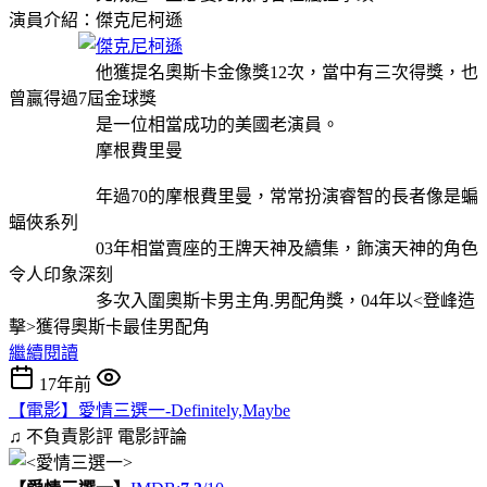
演員介紹：傑克尼柯遜
他獲提名奧斯卡金像獎12次，當中有三次得獎，也
曾贏得過7屆金球獎
是一位相當成功的美國老演員。
摩根費里曼
年過70的摩根費里曼，常常扮演睿智的長者像是蝙
蝠俠系列
03年相當賣座的王牌天神及續集，飾演天神的角色
令人印象深刻
多次入圍奧斯卡男主角.男配角獎，04年以<登峰造
擊>獲得奧斯卡最佳男配角
繼續閱讀
17年前
【電影】愛情三選一-Definitely,Maybe
♫ 不負責影評
電影評論