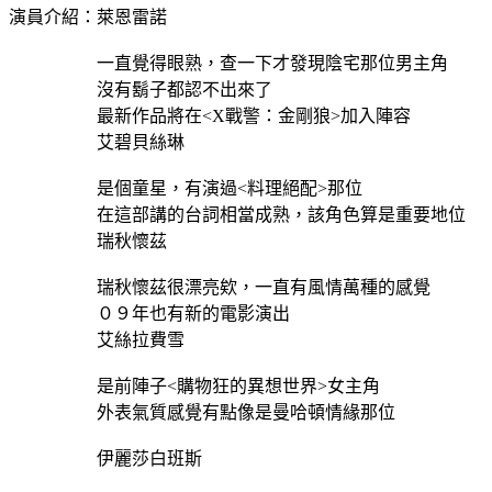
演員介紹：萊恩雷諾
一直覺得眼熟，查一下才發現陰宅那位男主角
沒有鬍子都認不出來了
最新作品將在<X戰警：金剛狼>加入陣容
艾碧貝絲琳
是個童星，有演過<料理絕配>那位
在這部講的台詞相當成熟，該角色算是重要地位
瑞秋懷茲
瑞秋懷茲很漂亮欸，一直有風情萬種的感覺
０９年也有新的電影演出
艾絲拉費雪
是前陣子<購物狂的異想世界>女主角
外表氣質感覺有點像是曼哈頓情緣那位
伊麗莎白班斯