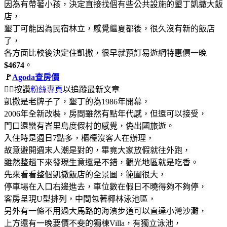
因為有帶著小孩，決定直接找個有些公共設施的墾丁凱撒大飯
店，
墾丁可能因為民宿林立，感覺繼夏都後，很久沒有新的飯店
了，
各方面比較後決定住凱撒，很早就預訂易遊網特惠價一晚
$4674
。
🚩
Agoda查房價
👍🏻按讚
粉絲專頁
以追蹤最新文章
凱撒是老牌子了，墾丁的為1986年開幕，
2006年全新改裝，房間雖然有點年代感，但還可以接受，
門口還蠻有峇里島度假村的感覺，偽出國旅遊。
入住時是週日7點多，櫃檯沒客人在辦理，
故意避開週末人潮是對的，畢竟大家放假就往外跑，
雖然整趟下來發現生意還是不錯，觀光地區就是吃香。
先來看看整個凱撒飯店的全景圖，範圍很大，
停車場在入口右邊進去，車位數在假日不曉得夠不夠停，
客房呈現U型排列，中間包著椰林泳池區，
另外有一條不用過大馬路的海濱步道可以直達小灣沙灘，
上方還有一晚要價不斐的獨棟Villa，有獨立泳池，