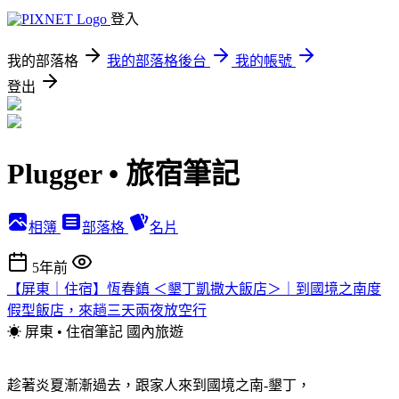
登入
我的部落格
我的部落格後台
我的帳號
登出
Plugger • 旅宿筆記
相簿
部落格
名片
5年前
【屏東｜住宿】恆春鎮 ＜墾丁凱撒大飯店＞｜到國境之南度
假型飯店，來趟三天兩夜放空行
☀ 屏東 • 住宿筆記
國內旅遊
趁著炎夏漸漸過去，跟家人來到國境之南-墾丁，