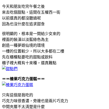
今天和朋友吃完午餐之後
來去吃個甜點，這間在五權西一街
以前還真的都沒聽過呢
因為也沒什麼在追求甜食
很明顯的，根本是一間給少女來的
裡面的裝潢以淡藍綠色為主
創造一種夢遊仙境的環境
一樓的位置較少，所以大多都在二樓
先在櫃檯點要吃的甜點或飲料
櫃子裡大概有十來種，還真難點
＝＝榛果巧克力蛋糕＝＝
只有這個是我吃的
巧克力味很香濃，旁邊也是兩片巧克力
中間夾層不太清楚是什麼