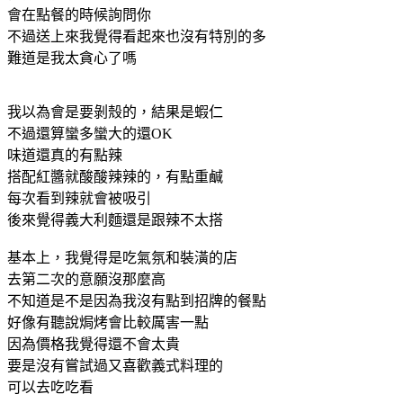
會在點餐的時候詢問你
不過送上來我覺得看起來也沒有特別的多
難道是我太貪心了嗎
我以為會是要剝殼的，結果是蝦仁
不過還算蠻多蠻大的還OK
味道還真的有點辣
搭配紅醬就酸酸辣辣的，有點重鹹
每次看到辣就會被吸引
後來覺得義大利麵還是跟辣不太搭
基本上，我覺得是吃氣氛和裝潢的店
去第二次的意願沒那麼高
不知道是不是因為我沒有點到招牌的餐點
好像有聽說焗烤會比較厲害一點
因為價格我覺得還不會太貴
要是沒有嘗試過又喜歡義式料理的
可以去吃吃看