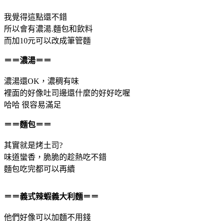
我覺得這點還不錯
所以會有濃湯.麵包和飲料
而加10元可以改成筆管麵
＝＝濃湯＝＝
濃湯還OK，濃稠有味
裡面的好像吐司邊還什麼的好好吃喔
哈哈 很容易滿足
＝＝麵包＝＝
其實就是烤土司?
味道蠻香，脆脆的趁熱吃不錯
麵包吃完都可以再續
＝＝義式辣蝦義大利麵＝＝
他們好像可以加麵不用錢