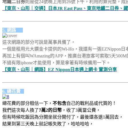
地鐵二日券
則是從24號晚上用到26號下午，利用的算完整，成
【東京、山形｜交通】日本JR East Pass、東京地鐵二日券、
5. 網路
這次網路的部分可說是萬事具備了，
一個是租用元大鑽金卡提供的Wi-Ho，我還有一張EZNippon
再加上有個叫WAmazing的APP，推廣台港旅客可索取5天500M
不過有限iphone才能使用，算是拿著有時候備用一下。
【東京、山形｜網路】EZ Nippon日本通上網卡 實測分享
6. 總花費
總花費的部分粗估一下，
不包含
自己的戰利品或代買的！
我們這次每人換了
7萬2的日幣
，收了3萬當公費，
但有時候吃飯因為分開坐就分開付了，最後還各退1萬回去，
結果到第三天晚上就記帳失敗了，哈哈哈哈，