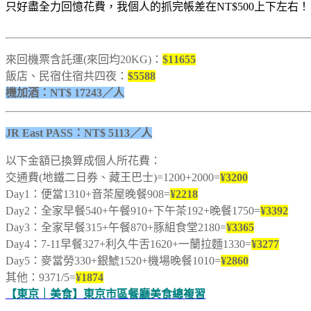
只好盡全力回憶花費，我個人的抓完帳差在NT$500上下左右！
來回機票含託運(來回均20KG)：
$11655
飯店、民宿住宿共四夜：
$5588
機加酒：NT$ 17243／人
JR East PASS：NT$ 5113
／人
以下金額已換算成個人所花費：
交通費(地鐵二日券、藏王巴士)=1200+2000=
¥3200
Day1：便當1310+音茶屋晚餐908=
¥2218
Day2：全家早餐540+午餐910+下午茶192+晚餐1750=
¥3392
Day3：全家早餐315+午餐870+豚組食堂2180=
¥3365
Day4：7-11早餐327+利久牛舌1620+一蘭拉麵1330=
¥3277
Day5：麥當勞330+銀鯱1520+機場晚餐1010=
¥2860
其他：9371/5=
¥1874
【東京｜美食】東京市區餐廳美食總複習