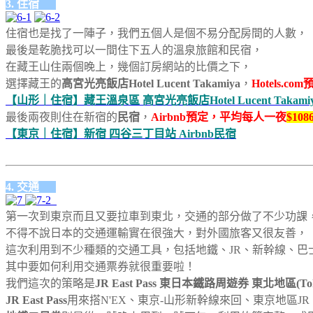
3. 住宿
住宿也是找了一陣子，我們五個人是個不易分配房間的人數，
最後是乾脆找可以一間住下五人的溫泉旅館和民宿，
在藏王山住兩個晚上，幾個訂房網站的比價之下，
選擇藏王的
高宮光亮飯店Hotel Lucent Takamiya
，
Hotels.
【山形｜住宿】藏王溫泉區 高宮光亮飯店Hotel Lucent Takami
最後兩夜則住在新宿的
民宿
，
Airbnb預定，平均每人一夜
$108
【東京｜住宿】新宿 四谷三丁目站 Airbnb民宿
4. 交通
第一次到東京而且又要拉車到東北，交通的部分做了不少功課
不得不說日本的交通運輸實在很強大，對外國旅客又很友善，
這次利用到不少種類的交通工具，包括地鐵、JR、新幹線、巴
其中要如何利用交通票券就很重要啦！
我們這次的策略是
JR East Pass 東日本鐵路周遊券 東北地區(T
JR East Pass
用來搭N'EX、東京-山形新幹線來回、東京地區JR