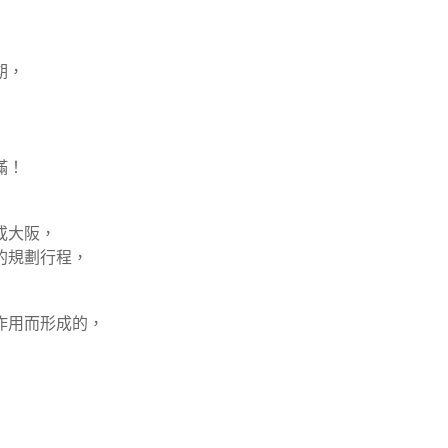
期，
滿！
或大阪，
的規劃行程，
作用而形成的，