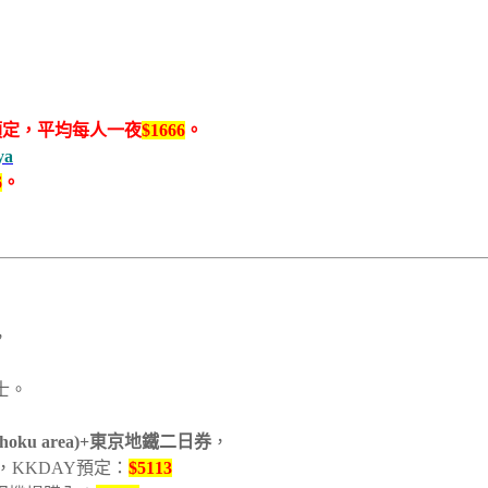
com預定，平均每人一夜
$1666
。
ya
6
。
，
士。
ohoku area)+東京地鐵二日券
，
，KKDAY預定：
$5113