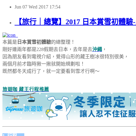
Jun
07
Wed
2017
17:54
【旅行｜總覽】2017 日本賞雪初體
本篇是
日本賞雪初體驗
的總整理！
剛好連兩年都是228假期去日本，去年是去
沖繩
，
因為朋友看到電視介紹，覺得山形的藏王樹冰很特別很美，
兩個月前才臨時揪一揪就開始規劃啦！
既然都冬天成行了，就一定要看到雪才行啊～
旅遊咖 藏王行程推薦
1. 行程