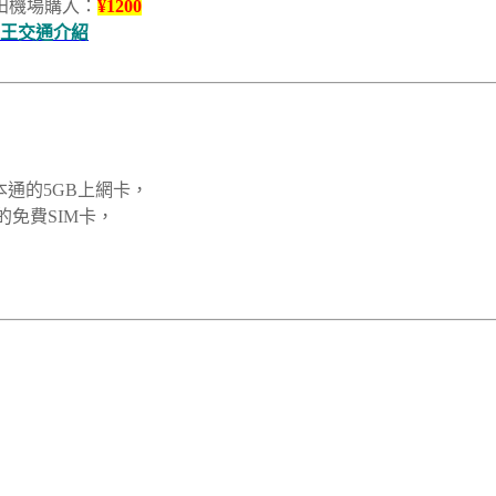
田機場購入：
¥1200
藏王交通介紹
日本通的5GB上網卡，
的免費SIM卡，