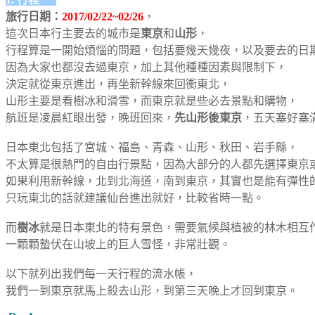
旅行日期：
2017/02/22~02/26
，
這次日本行主要去的城市是
東京
和
山形
，
行程算是一開始煩惱的問題，包括要幾天幾夜，以及要去的日
因為大家也都沒去過東京，加上其他種種因素與限制下，
決定就從東京進出，再坐新幹線來回衝東北，
山形主要是看樹冰和滑雪，而東京就是些必去景點和購物，
航班是凌晨紅眼出發，晚班回來，
先山形後東京
，五天塞好塞
日本東北包括了宮城、福島、青森、山形、秋田、岩手縣，
不太算是很熱門的自由行景點，因為大部分的人都先選擇東京
如果利用新幹線，北到北海道，南到東京，其實也是能有彈性
只玩東北的話就建議仙台進出就好，比較省時一點。
而
樹冰
就是日本東北的特有景色，需要氣候與植被的林木相互
一顆顆蟄伏在山坡上的巨人雪怪，非常壯觀。
以下就列出我們每一天行程的流水帳，
我們一到東京就馬上殺去山形，到第三天晚上才回到東京。