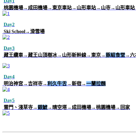
Day1
桃園機場→成田機場→東京車站→山形車站→山寺→山形車站
Day2
Ski School→滑雪場
Day3
藏王纜車→藏王山頂樹冰
→
山形新幹線→東京→
豚組食堂
→六
Day4
明治神宮→吉祥寺→
利久牛舌
→新宿→
一蘭拉麵
Day5
雷門、淺草寺→
銀鯱
→晴空塔→成田機場→桃園機場→回家