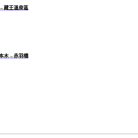
→藏王溫泉區
本木→赤羽橋