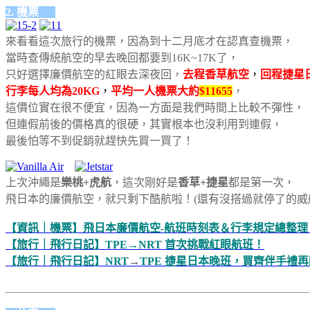
2. 機票
來看看這次旅行的機票，因為到十二月底才在認真查機票，
當時查傳統航空的早去晚回都要到16K~17K了，
只好選擇廉價航空的紅眼去深夜回，
去程香草航空
，
回程捷星
行李每人均為
20KG
，
平均一人機票大約
$11655
，
這價位實在很不便宜，因為一方面是我們時間上比較不彈性，
但連假前後的價格真的很硬，其實根本也沒利用到連假，
最後怕等不到促銷就趕快先買一買了！
上次沖繩是
樂桃+虎航
，這次剛好是
香草+捷星
都是第一次，
飛日本的廉價航空，就只剩下酷航啦！(還有沒搭過就停了的威航
【資訊｜機票】飛日本廉價航空-航班時刻表＆行李規定總整理
【旅行｜飛行日記】TPE→NRT 首次挑戰紅眼航班！
【旅行｜飛行日記】NRT
→
TPE 捷星日本晚班，買齊伴手禮