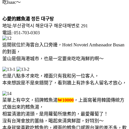
吃Isaac～
心愛的鱈魚湯 정든 대구탕
地址:부산광역시 해운대구 해운대해변로 291
電話: 051-703-0303
這間就位於海雲台入口旁邊，Hotel Novotel Ambassador Busan
的對面，
釜山是個海港城市，也是一定要來吃吃海鮮的啊～
也是八點多才來吃，裡面只有我和另一位客人，
本來想說是不是來錯間了，看到牆上有許多名人留名才放心，
菜單上有中文，招牌鱈魚湯
₩10000
，上面寫著用韓國傳統方
式做出來的鱈魚湯，
相當清澈的湯頭，是用蘿蔔所燉煮的，最愛蘿蔔了！
沒有台灣會放的薑絲，喝起來清爽鮮甜，好特別～
本身就蠻喜歡吃鱈魚的，裡面的鱈魚口感跟台灣的差不多，軟