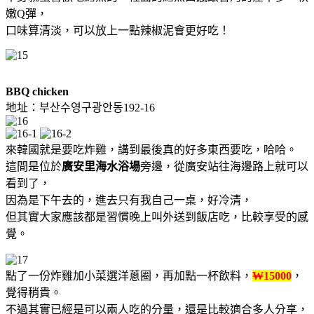
嫩Q彈，
口味算清淡，可以放上一點辣椒泥會更好吃！
BBQ chicken
地址：부산수영구광안동192-16
來韓國就是要吃炸雞，講到最後真的好多東西要吃，哈哈。
這間是位於
廣安里海水浴場
旁邊，從廣安站往海邊路上就可以
看到了，
因為是下午去的，進去只有我自己一桌，好冷清，
但其實大家應該都是習慣晚上叫外送到飯店吃，比較享受的感
覺。
點了一份炸雞加小菜選洋蔥圈，再加點一杯飲料，
₩15000
，
覺得稍貴。
不過其實已經是可以兩人吃的分量，還是比較適合多人分享，