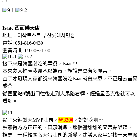
Isaac 西面樂天店
地址：이삭토스트 부산롯데서면점
電話: 051-816-0430
營業時間: 09:00~21:00
接下來是韓國必吃的早餐，Isaac!!!
本來友人推薦我還不以為意，想說是會有多厲害，
查了才發現大家都說來韓國沒吃Isaac就白來惹，不管是去首爾
或釜山！
從
西面站9號出口
往後走到大馬路右轉，經過星巴克後就可以
看到。
點了火辣煎肉MVP吐司，
₩
3200
，好好吃啊～
蛋煎得方方正正的，口感滑嫩，那個醬甜甜的又帶點嗆辣，
推薦！一種韓國版肉蛋吐司的感覺，建議大家至少找一天早餐