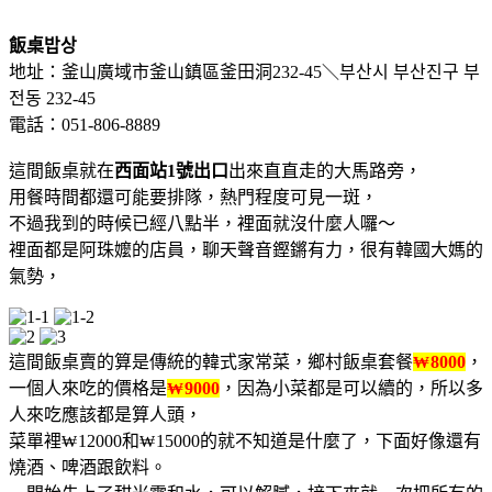
飯桌밥상
地址：釜山廣域市釜山鎮區釜田洞232-45＼부산시 부산진구 부
전동 232-45
電話：051-806-8889
這間飯桌就在
西面站1號出口
出來直直走的大馬路旁，
用餐時間都還可能要排隊，熱門程度可見一斑，
不過我到的時候已經八點半，裡面就沒什麼人囉～
裡面都是阿珠嬤的店員，聊天聲音鏗鏘有力，很有韓國大媽的
氣勢，
這間飯桌賣的算是傳統的韓式家常菜，鄉村飯桌套餐
8000
，
₩
一個人來吃的價格是
9000
，因為小菜都是可以續的，所以多
₩
人來吃應該都是算人頭，
菜單裡
12000和
15000的就不知道是什麼了，下面好像還有
₩
₩
燒酒、啤酒跟飲料。