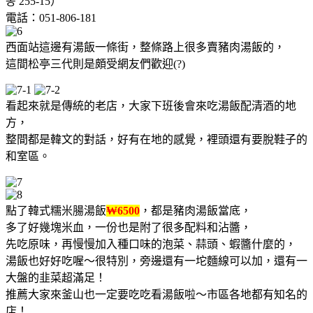
동 255-15）
電話：051-806-181
西面站這邊有湯飯一條街，整條路上很多賣豬肉湯飯的，
這間松亭三代則是頗受網友們歡迎(?)
看起來就是傳統的老店，大家下班後會來吃湯飯配清酒的地
方，
整間都是韓文的對話，好有在地的感覺，裡頭還有要脫鞋子的
和室區。
點了韓式糯米腸湯飯
₩6500
，都是豬肉湯飯當底，
多了好幾塊米血，一份也是附了很多配料和沾醬，
先吃原味，再慢慢加入種口味的泡菜、蒜頭、蝦醬什麼的，
湯飯也好好吃喔～很特別，旁邊還有一坨麵線可以加，還有一
大盤的韭菜超滿足！
推薦大家來釜山也一定要吃吃看湯飯啦～市區各地都有知名的
店！