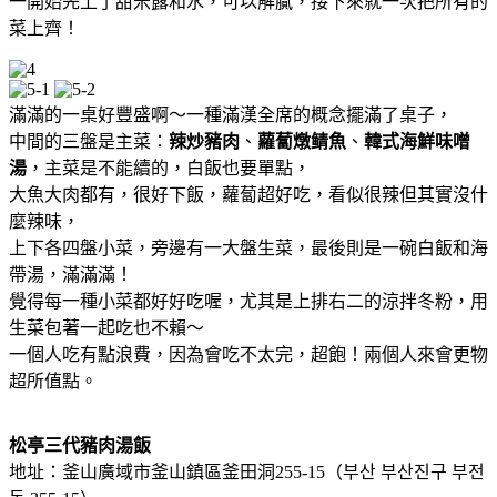
一開始先上了甜米露和水，可以解膩，接下來就一次把所有的
菜上齊！
滿滿的一桌好豐盛啊～一種滿漢全席的概念擺滿了桌子，
中間的三盤是主菜：
辣炒豬肉
、
蘿蔔燉鲭魚
、
韓式海鮮味噌
湯
，主菜是不能續的，白飯也要單點，
大魚大肉都有，很好下飯，蘿蔔超好吃，看似很辣但其實沒什
麼辣味，
上下各四盤小菜，旁邊有一大盤生菜，最後則是一碗白飯和海
帶湯，滿滿滿！
覺得每一種小菜都好好吃喔，尤其是上排右二的涼拌冬粉，用
生菜包著一起吃也不賴～
一個人吃有點浪費，因為會吃不太完，超飽！兩個人來會更物
超所值點。
松亭三代豬肉湯飯
地址：釜山廣域市釜山鎮區釜田洞255-15（부산 부산진구 부전