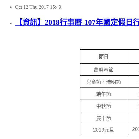
Oct
12
Thu
2017
15:49
【資訊】2018行事曆-107年國定假日
節日
農曆春節
兒童節、清明節
端午節
中秋節
雙十節
20
2019
元旦