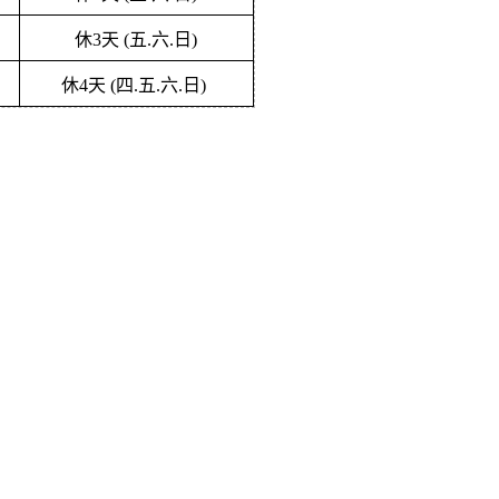
休
3
天
(
五
.
六
.
日
)
休
4
天
(
四
.
五
.
六
.
日
)