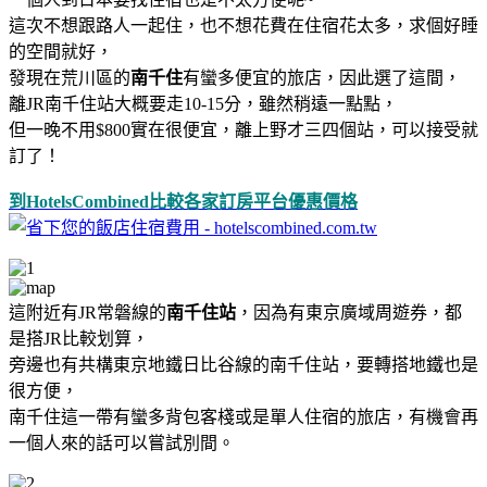
這次不想跟路人一起住，也不想花費在住宿花太多，求個好睡
的空間就好，
發現在荒川區的
南千住
有蠻多便宜的旅店，因此選了這間，
離JR南千住站大概要走10-15分，雖然稍遠一點點，
但一晚不用$800實在很便宜，離上野才三四個站，可以接受就
訂了！
到HotelsCombined比較各家訂房平台優惠價格
這附近有JR常磐線的
南千住站
，因為有東京廣域周遊券，都
是搭JR比較划算，
旁邊也有共構東京地鐵日比谷線的南千住站，要轉搭地鐵也是
很方便，
南千住這一帶有蠻多背包客棧或是單人住宿的旅店，有機會再
一個人來的話可以嘗試別間。