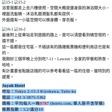
浴室我都走上去六樓使用，空間大概是健身房的淋浴間大小，
裡面洗髮精、沐浴乳跟潤髮乳都有提供，
外面還有一小區空間可以擦身體、穿衣服。
最後附上從車站走到旅館的路上，是可以清楚看到晴空塔的，
還不錯。
這一區都是住宅區，不過該有的路邊販賣機和便利商店也是有
的，
我剛好三個早晚上分別吃7-11、Lawson、全家的早餐和熟食，
哈哈。
有計畫要省點飯店錢的可以參考看看這一區的住宿，蠻特別的
感覺。
Juyoh Hotel
地址：Tokyo 2-15-3 Kiyokawa, Taito-ku
電話：+81 3-3875-5362
價格：平均每人一晚
$787
(hotels.com, 單人房不含早餐)
推薦指數：5.2/滿分10