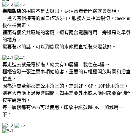
壽陽飯店
的招牌不是太顯眼，要注意看看門邊就會發現，
一進去有個接待的窗口(忘記拍)，服務人員相當親切，check in
後往裡面走，
裡面有個公共區域的客廳，還有兩台電腦可用，旁邊是吃早餐
的地方，
需要裝水的話，可以到廚房的水龍頭直接裝來喝就好。
再走進去就是電梯啦！總共有10層樓，我住在4樓～
櫃檯會發一張注意事項給旅客，重要的有櫃檯開放時間和浴室
位置，
因為這間全部都是公用浴室的，需到2F、6F、10F使用浴室，
還有大門晚上過後會關閉，如果需要外出或太晚回來要從側門
按密碼進出，
每一層樓都有WiFi可以使用，印象中訊號還OK，加減用一
下。