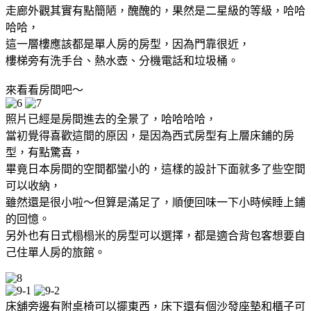
走廊外觀其實有點簡陋，醜醜的，果然是二星級的等級，哈哈
哈哈，
這一層樓應該都是單人房的房型，因為門靠很近，
樓梯旁有洗手台、熱水壺、分機電話和垃圾桶。
來看看房間吧～
照片已經是房間進去的全景了，哈哈哈哈，
當初覺得喜歡這間的原因，是因為西式房型有上層床鋪的房
型，有點驚喜，
畢竟日本房間的空間都蠻小的，這樣的設計下面就多了些空間
可以收納，
雖然還是很小啦～但算是滿足了，順便回味一下小時候睡上鋪
的回憶。
另外也有日式榻榻米的房型可以選擇，都是適合背包客想要自
己住單人房的旅館。
床舖旁邊有附桌椅可以擺東西，床下還有個沙發座墊和櫃子可