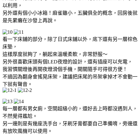
以利用，
另外還有個小小冰箱！麻雀雖小，五臟俱全的概念，回房後就
是先累癱在沙發上再說。
看一下床鋪的部分，除了日式床鋪以外，底下還有另一層棕色
床墊，
這樣厚度就夠了，躺起來溫暖柔軟，非常舒服～
另外很喜歡床頭有個LED夜燈的設計，還有插座可以充電，
我習慣關燈後再開夜燈滑個手機，開關隨手可得很方便！
不過因為翻身會搖晃床架，建議把床尾的吊架拿掉才不會動一
下就有聲音。
每一層都有男女廁，空間超級小的，還好去上時都沒遇到人，
不然覺得尷尬。
另一邊則是有幾座洗手台，牙刷牙膏都要自己準備唷，旁邊還
有放吹風機可以使用。