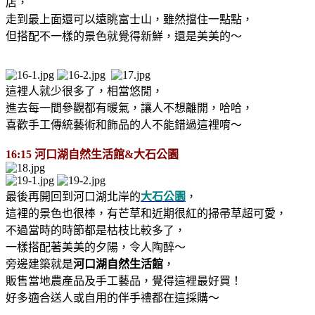
店，
走到最上面還可以遠眺富士山，雖然擋住一點點，
但搭配不一樣的景色就覺得新鮮，還是美美的～
這裡人就少很多了，相當悠閒，
進去每一間參觀都有暖氣，讓人不想離開，哈哈，
喜歡手工傳統藝術和飾品的人不能錯過這裡唷～
16:15 河口湖自然生活館&大石公園
最後再開回到河口湖北岸的
大石公園
，
這裡的景色也很棒，有芒草和近期很紅的掃帚草超可愛，
不過當時的時節都是枯枝比較多了，
一樣搭配著美美的夕陽，令人陶醉～
旁邊建築就是
河口湖自然生活館
，
販售當地農產品及手工藝品，覺得這裡最好買！
好多適合送人或自用的伴手禮都在這採購～