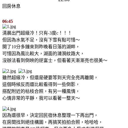
回房休息
06:45
清晨出門超級冷！只有-3度c！！！
但因為水氣不足，沒有下雪有點可惜～
開了10分多鐘來到昨晚看日落的湖畔，
可惜因為風比較大，湖面的漣漪紋路大，
沒辦法看到倒映的逆富士，但看著天漸漸亮也很美～
雖然超級冷，但還是硬要等到天完全亮再離開，
這個時候反而還比較看得到一些倒影，
搭配附近的枯枝合照，有另一種風情，
心情非常的平靜，我可以看著一整天～
因為還很早，決定回民宿休息整理一下再出門，
在房間找到絕佳構圖，再搞笑拍拍合照，哈哈哈，