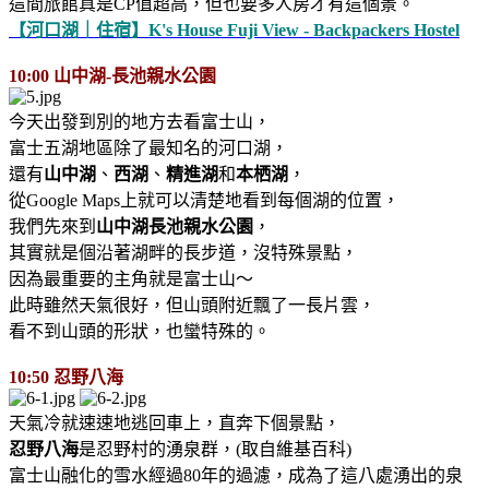
這間旅館真是CP值超高，但也要多人房才有這個景。
【河口湖｜住宿】K's House Fuji View - Backpackers Hostel
10:00 山中湖-長池親水公園
今天出發到別的地方去看富士山，
富士五湖地區除了最知名的河口湖，
還有
山中湖
、
西湖
、
精進湖
和
本栖湖
，
從Google Maps上就可以清楚地看到每個湖的位置，
我們先來到
山中湖長池親水公園
，
其實就是個沿著湖畔的長步道，沒特殊景點，
因為最重要的主角就是富士山～
此時雖然天氣很好，但山頭附近飄了一長片雲，
看不到山頭的形狀，也蠻特殊的。
10:50 忍野八海
天氣冷就速速地逃回車上，直奔下個景點，
忍野八海
是忍野村的湧泉群，(取自維基百科)
富士山融化的雪水經過80年的過濾，成為了這八處湧出的泉