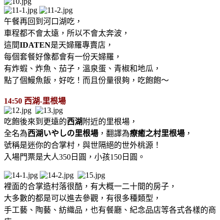
午餐再回到河口湖吃，
車程都不會太遠，所以不會太奔波，
這間
IDATEN
是天婦羅專賣店，
每個套餐好像都會有一份天婦羅，
有炸蝦、炸魚、茄子，溫泉蛋、青椒和地瓜，
點了個鰻魚飯，好吃！而且份量很夠，吃飽飽～
14:50 西湖-里根場
吃飽後來到更遠的
西湖
附近的里根場，
全名為
西湖いやしの里根場
，翻譯為
療癒之村里根場
，
號稱是迷你的合掌村，與世隔絕的世外桃源！
入場門票是大人350日圓，小孩150日圓。
裡面的合掌造村落很酷，有大概一二十間的房子，
大多數的都是可以進去參觀，有很多種類型，
手工藝、陶藝、紡織品，也有餐廳、紀念品店等各式各樣的商