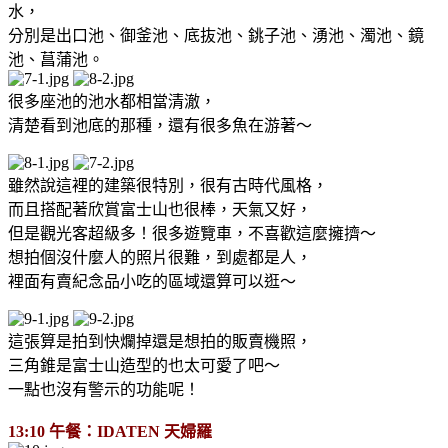
水，
分別是出口池、御釜池、底抜池、銚子池、湧池、濁池、鏡
池、菖蒲池。
很多座池的池水都相當清澈，
清楚看到池底的那種，還有很多魚在游著～
雖然說這裡的建築很特別，很有古時代風格，
而且搭配著欣賞富士山也很棒，天氣又好，
但是觀光客超級多！很多遊覽車，不喜歡這麼擁擠～
想拍個沒什麼人的照片很難，到處都是人，
裡面有賣紀念品小吃的區域還算可以逛～
這張算是拍到快爛掉還是想拍的販賣機照，
三角錐是富士山造型的也太可愛了吧～
一點也沒有警示的功能呢！
13:10 午餐：IDATEN 天婦羅