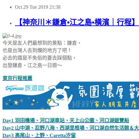
Oct
29
Tue
2019
21:38
【神奈川＊鎌倉•江之島•橫濱｜行程】
今天是友人們最想到的景點：鎌倉，
也是台灣人去到爛的地方了吧！
必去的還是不免俗的要去踩個點，
出發鎌倉、江之島一日遊～
東京行程推薦
Day1 羽田機場、河口湖車站、天上山公園、河口湖遊覽船
Day2 山中湖、忍野八海、西湖里根場、河口湖自然生活館＆
Day3 高尾山、上野、Caretta汐留