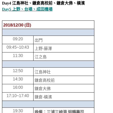
Day4 江島神社、鎌倉高校前、鎌倉大佛、橫濱
Day5 上野、台場、成田機場
2018/12/30 (
日
)
09:20
出門
09:45~10:43
上野
-
藤澤
11:30
江之島
12:50
江島神社
14:30
鎌倉高校前
16:00
鎌倉大佛
17:10~17:40
鎌倉
-
橫濱
19:30
晚餐：三浦三崎港 迴轉壽司