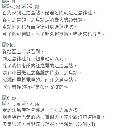
首先來到江之島站，最著名的就是江島神社，
從江之電的江之島站走過去大約20分鐘，
車站附近也有商店街可以逛逛吃吃，
買了個可麗餅，等了超久超後悔，吃起來也普普。
從地圖上可以看到，
到江島神社有三個車站可以到，
除了我們搭乘的
江之電
的江之島站，
還有
小田急江之島線
的片瀬江之島站，
和
湘南單軌電車
的湘南江之島車站。
就全看你的行程是如何安排的～
走到江島神社會經過一座江之島大橋，
規劃給行人走的路很寬很大，完全跟汽車道隔離，
天氣很好，風很涼很舒服，但還是很冷啊(抖)