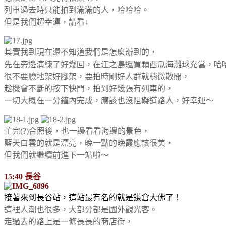
列車過去時只能拍到滿滿的人，哈哈哈。
但是我們超幸運，請看↓
其實我到現在還不知道我們是怎麼辦到的，
先在旁邊演練了好幾回，在江之島還買顆西瓜海灘球充當，哈
很不要臉地架好腳架，要拍時剛好人群就稍微散開，
趁機會不斷的按下快門，拍到好幾張有列車的，
一切大概在一分鐘內完成，應該也沒阻礙道路人，好幸運～
忙完(?)合照後，也一邊看看海邊的景色，
藍天白雲的就是漂亮，晚一點的晚霞應該很美，
但我們就繼續前進下一站啦～
15:40 長谷
接著來到長谷站，這站最有名的就是鎌倉大佛了！
這裡人潮也很多，大部分都是國外觀光客。
走過去的路上是一條長長的商店街，