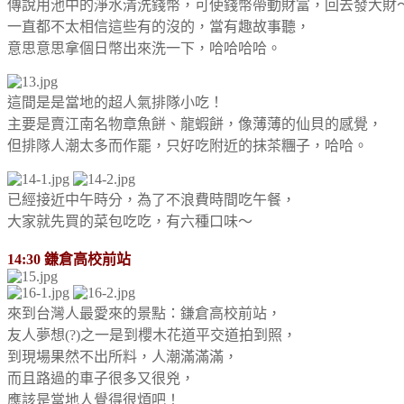
傳說用池中的淨水清洗錢幣，可使錢幣帶動財富，回去發大財
一直都不太相信這些有的沒的，當有趣故事聽，
意思意思拿個日幣出來洗一下，哈哈哈哈。
這間是是當地的超人氣排隊小吃！
主要是賣江南名物章魚餅、龍蝦餅，像薄薄的仙貝的感覺，
但排隊人潮太多而作罷，只好吃附近的抹茶糰子，哈哈。
已經接近中午時分，為了不浪費時間吃午餐，
大家就先買的菜包吃吃，有六種口味～
14:30 鎌倉高校前站
來到台灣人最愛來的景點：鎌倉高校前站，
友人夢想(?)之一是到櫻木花道平交道拍到照，
到現場果然不出所料，人潮滿滿滿，
而且路過的車子很多又很兇，
應該是當地人覺得很煩吧！