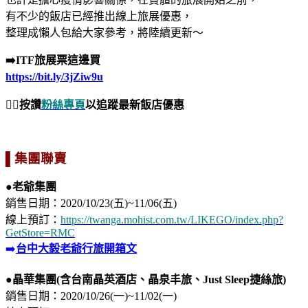
有不少的飯店已經推出線上旅展優惠，
整理成懶人包給大家參考，將陸續更新～
➡️ITF旅展票這邊買​
https://bit.ly/3jZiw9u
👍🏻按讚
粉絲專頁
以追蹤最新飯店優惠
▌集團聯賣
●老爺
集團
銷售日期：2020/10/23(五)~11/06(五)⁣
​線上預訂：
https://twanga.mohist.com.tw/LIKEGO/index.php?
GetStore=RMC
➡️
台中大毅老爺行旅開箱文
●晶華集團(含台南晶英酒店、晶泉丰旅、Just Sleep捷絲旅)
銷售日期：2020/10/26(一)~11/02(一)⁣