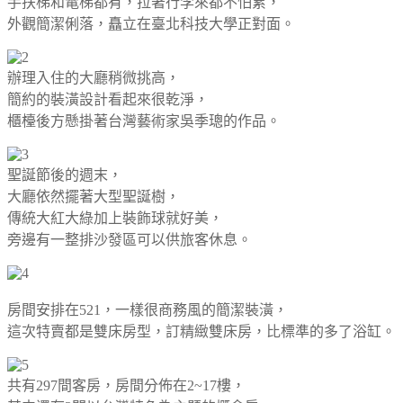
手扶梯和電梯都有，拉著行李來都不怕累，
外觀簡潔俐落，矗立在臺北科技大學正對面。
辦理入住的大廳稍微挑高，
簡約的裝潢設計看起來很乾淨，
櫃檯後方懸掛著台灣藝術家吳季璁的作品。
聖誕節後的週末，
大廳依然擺著大型聖誕樹，
傳統大紅大綠加上裝飾球就好美，
旁邊有一整排沙發區可以供旅客休息。
房間安排在521，一樣很商務風的簡潔裝潢，
這次特賣都是雙床房型，訂精緻雙床房，比標準的多了浴缸。
共有297間客房，房間分佈在2~17樓，