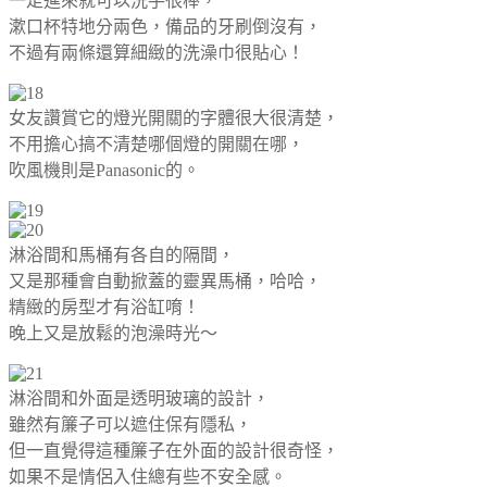
一走進來就可以洗手很棒，
漱口杯特地分兩色，備品的牙刷倒沒有，
不過有兩條還算細緻的洗澡巾很貼心！
女友讚賞它的燈光開關的字體很大很清楚，
不用擔心搞不清楚哪個燈的開關在哪，
吹風機則是Panasonic的。
淋浴間和馬桶有各自的隔間，
又是那種會自動掀蓋的靈異馬桶，哈哈，
精緻的房型才有浴缸唷！
晚上又是放鬆的泡澡時光～
淋浴間和外面是透明玻璃的設計，
雖然有簾子可以遮住保有隱私，
但一直覺得這種簾子在外面的設計很奇怪，
如果不是情侶入住總有些不安全感。