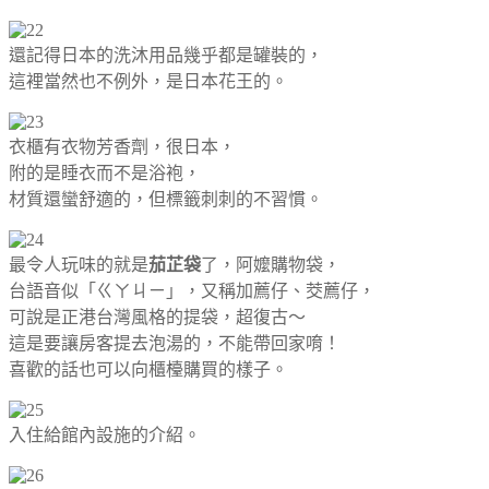
還記得日本的洗沐用品幾乎都是罐裝的，
這裡當然也不例外，是日本花王的。
衣櫃有衣物芳香劑，很日本，
附的是睡衣而不是浴袍，
材質還蠻舒適的，但標籤刺刺的不習慣。
最令人玩味的就是
茄芷袋
了，阿嬤購物袋，
台語音似「ㄍㄚㄐㄧ」，又稱加薦仔、茭薦仔，
可說是正港台灣風格的提袋，超復古～
這是要讓房客提去泡湯的，不能帶回家唷！
喜歡的話也可以向櫃檯購買的樣子。
入住給館內設施的介紹。