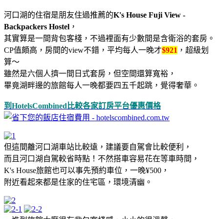
河口湖的住宿是朋友住過推薦的
K's House Fuji View -
Backpackers Hostel
，
其實算是一間背包客棧，不過裡面有少數間是含衛浴的套房。
CP值頗高，房間的view不錯，平均每人一晚才
$921
，超級划
算～
雖然是六個人擠一間日式套房，但空間還算寬裕，
畢竟湖畔邊的旅館每人一晚都要四五千起跳，覺得奢華。
到HotelsCombined比較各家訂房平台優惠價格
但這間離河口湖車站比較遠，建議要自駕會比較便利，
而且河口湖自駕較省時點！不然搭車容易花在等車時間，
K's House旅館也可以事先預約車位，一晚¥500，
附近看起來都是住家的住宅區，環境清幽。