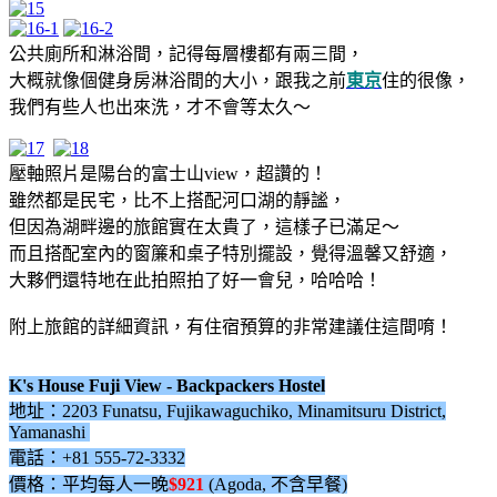
公共廁所和淋浴間，記得每層樓都有兩三間，
大概就像個健身房淋浴間的大小，跟我之前
東京
住的很像，
我們有些人也出來洗，才不會等太久～
壓軸照片是陽台的富士山view，超讚的！
雖然都是民宅，比不上搭配河口湖的靜謐，
但因為湖畔邊的旅館實在太貴了，這樣子已滿足～
而且搭配室內的窗簾和桌子特別擺設，覺得溫馨又舒適，
大夥們還特地在此拍照拍了好一會兒，哈哈哈！
附上旅館的詳細資訊，有住宿預算的非常建議住這間唷！
K's House Fuji View - Backpackers Hostel
地址：2203 Funatsu, Fujikawaguchiko, Minamitsuru District,
Yamanashi
電話：+81 555-72-3332
價格：平均每人一晚
$921
(Agoda, 不含早餐)