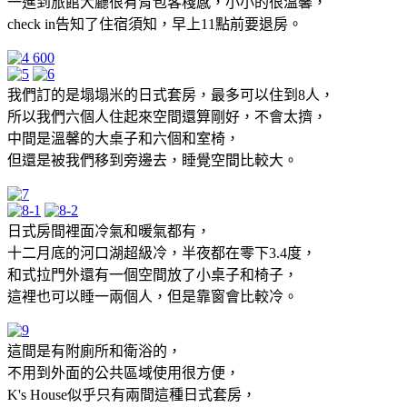
一進到旅館大廳很有背包客棧感，小小的很溫馨，
check in告知了住宿須知，早上11點前要退房。
我們訂的是塌塌米的日式套房，最多可以住到8人，
所以我們六個人住起來空間還算剛好，不會太擠，
中間是溫馨的大桌子和六個和室椅，
但還是被我們移到旁邊去，睡覺空間比較大。
日式房間裡面冷氣和暖氣都有，
十二月底的河口湖超級冷，半夜都在零下3.4度，
和式拉門外還有一個空間放了小桌子和椅子，
這裡也可以睡一兩個人，但是靠窗會比較冷。
這間是有附廁所和衛浴的，
不用到外面的公共區域使用很方便，
K's House似乎只有兩間這種日式套房，